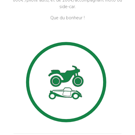
800€ /pilote auto, et de 200€/accompagnant moto ou
side-car.
Que du bonheur !